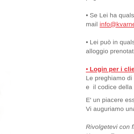
• Se Lei ha qual
mail
info@kvarne
• Lei può in qua
alloggio prenotato
•
Login per i clie
Le preghiamo di i
e il codice della
E' un piacere ess
Vi auguriamo una
Rivolgetevi con f