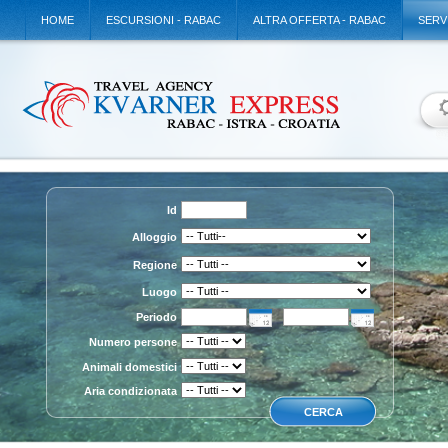
HOME
ESCURSIONI - RABAC
ALTRA OFFERTA - RABAC
SERV
Id
Alloggio
Regione
Luogo
Periodo
Numero persone
Animali domestici
Aria condizionata