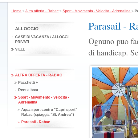
Home
»
Altra offerta - Rabac
»
Sport - Movimento - Velocita - Adrenalina
»
P
Parasail - 
ALLOGGIO
CASE DI VACANZA / ALLOGGI
Ognuno puo farl
PRIVATI
di handicap. Se
VILLE
ALTRA OFFERTA - RABAC
Pacchetti +
Rent a boat
Sport - Movimento - Velocita -
Adrenalina
Aqua sport centro "Capri sport"
Rabac (spiaggia "St. Andrea")
Parasail - Rabac