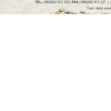
TEL.
+385(0)52 872 225 |
FAX.
+385(0)52 872 127 |
Tutti i diritti so