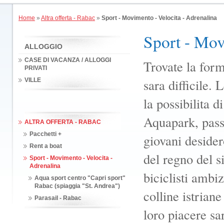
Home
»
Altra offerta - Rabac
»
Sport - Movimento - Velocita - Adrenalina
Sport - Mov
ALLOGGIO
CASE DI VACANZA / ALLOGGI
Trovate la form
PRIVATI
sara difficile. 
VILLE
la possibilita d
Aquapark, passe
ALTRA OFFERTA - RABAC
Pacchetti +
giovani desider
Rent a boat
del regno del s
Sport - Movimento - Velocita -
Adrenalina
biciclisti ambiz
Aqua sport centro "Capri sport"
Rabac (spiaggia "St. Andrea")
colline istrian
Parasail - Rabac
loro piacere sa