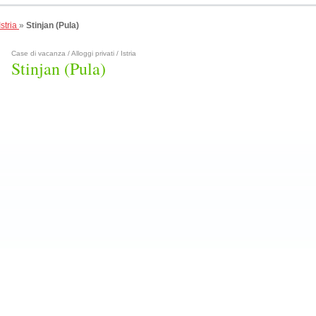
Istria
»
Stinjan (Pula)
Case di vacanza / Alloggi privati / Istria
Stinjan (Pula)