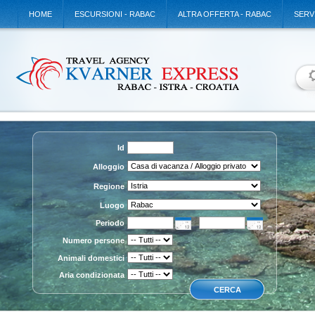
HOME
ESCURSIONI - RABAC
ALTRA OFFERTA - RABAC
SERV
Id
Alloggio
Regione
Luogo
Periodo
Numero persone
Animali domestici
Aria condizionata