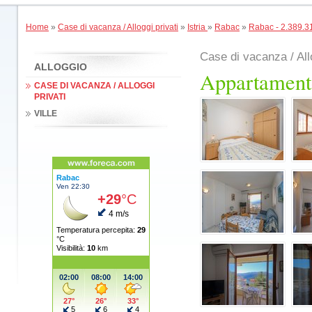
Home
»
Case di vacanza / Alloggi privati
»
Istria
»
Rabac
»
Rabac - 2.389.3
Case di vacanza / All
ALLOGGIO
Appartamento
CASE DI VACANZA / ALLOGGI
PRIVATI
VILLE