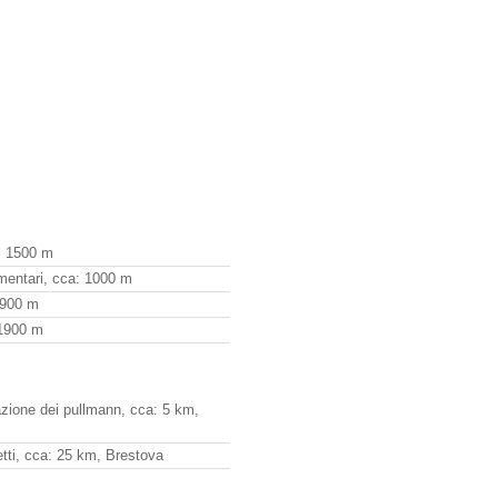
a: 1500 m
imentari, cca: 1000 m
1900 m
 1900 m
azione dei pullmann, cca: 5 km,
hetti, cca: 25 km, Brestova