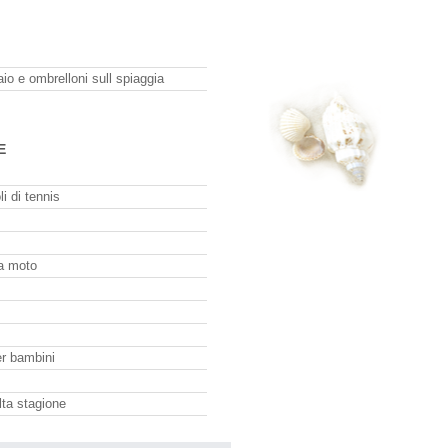
aio e ombrelloni sull spiaggia
E
li di tennis
la moto
er bambini
lta stagione