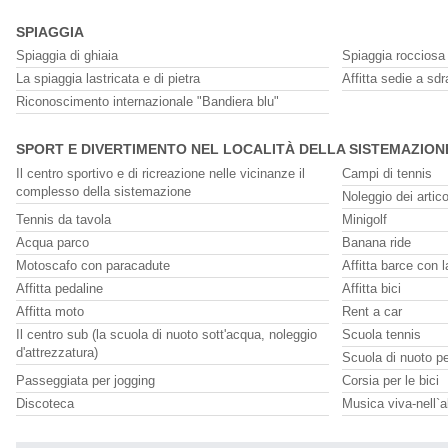
SPIAGGIA
Spiaggia di ghiaia
Spiaggia rocciosa
La spiaggia lastricata e di pietra
Affitta sedie a sdr
Riconoscimento internazionale "Bandiera blu"
SPORT E DIVERTIMENTO NEL LOCALITÀ DELLA SISTEMAZION
Il centro sportivo e di ricreazione nelle vicinanze il
Campi di tennis
complesso della sistemazione
Noleggio dei artico
Tennis da tavola
Minigolf
Acqua parco
Banana ride
Motoscafo con paracadute
Affitta barce con 
Affitta pedaline
Affitta bici
Affitta moto
Rent a car
Il centro sub (la scuola di nuoto sott'acqua, noleggio
Scuola tennis
d'attrezzatura)
Scuola di nuoto p
Passeggiata per jogging
Corsia per le bici
Discoteca
Musica viva-nell`a