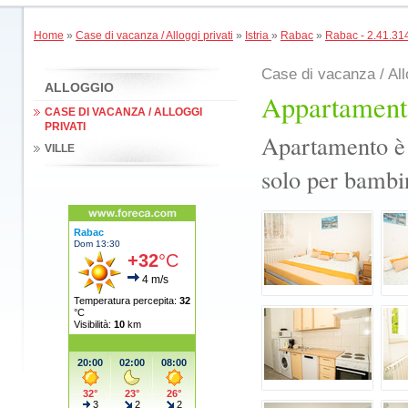
Home
»
Case di vacanza / Alloggi privati
»
Istria
»
Rabac
»
Rabac - 2.41.31
Case di vacanza / All
ALLOGGIO
Appartamento
CASE DI VACANZA / ALLOGGI
PRIVATI
Apartamento è
VILLE
solo per bambin