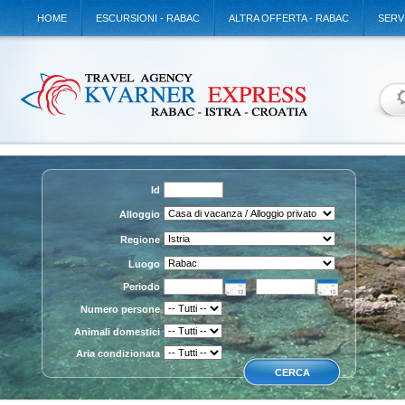
HOME
ESCURSIONI - RABAC
ALTRA OFFERTA - RABAC
SERV
Id
Alloggio
Regione
Luogo
Periodo
Numero persone
Animali domestici
Aria condizionata