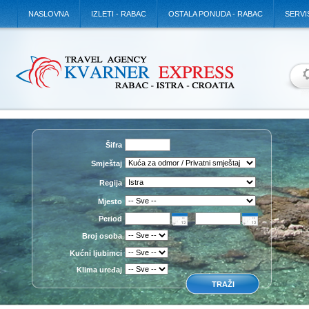
NASLOVNA
IZLETI - RABAC
OSTALA PONUDA - RABAC
SERVI
Šifra
Smještaj
Regija
Mjesto
Period
Broj osoba
Kućni ljubimci
Klima uređaj