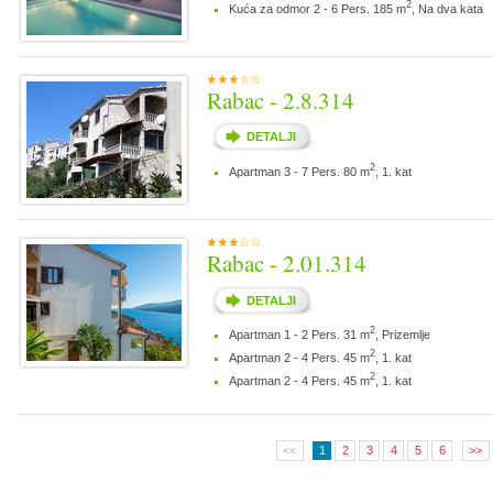
2
Kuća za odmor 2 - 6 Pers. 185 m
, Na dva kata
Rabac - 2.8.314
DETALJI
2
Apartman 3 - 7 Pers. 80 m
, 1. kat
Rabac - 2.01.314
DETALJI
2
Apartman 1 - 2 Pers. 31 m
, Prizemlje
2
Apartman 2 - 4 Pers. 45 m
, 1. kat
2
Apartman 2 - 4 Pers. 45 m
, 1. kat
<<
1
2
3
4
5
6
>>