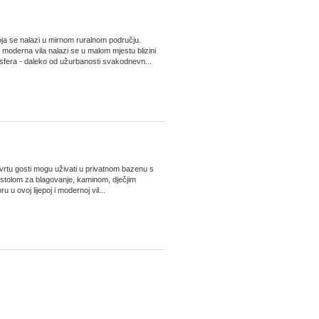
oja se nalazi u mirnom ruralnom području.
derna vila nalazi se u malom mjestu blizini
sfera - daleko od užurbanosti svakodnevn...
tu gosti mogu uživati ​​u privatnom bazenu s
stolom za blagovanje, kaminom, dječjim
u ovoj lijepoj i modernoj vil...