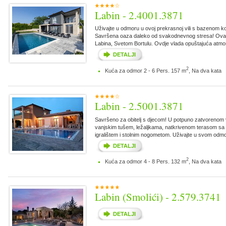
Labin - 2.4001.3871
Uživajte u odmoru u ovoj prekrasnoj vili s bazenom k
Savršena oaza daleko od svakodnevnog stresa! Ova mo
Labina, Svetom Bortulu. Ovdje vlada opuštajuća atmo
DETALJI
2
Kuća za odmor 2 - 6 Pers. 157 m
, Na dva kata
Labin - 2.5001.3871
Savršeno za obitelj s djecom! U potpuno zatvorenom vr
vanjskim tušem, ležaljkama, natkrivenom terasom sa 
igralištem i stolnim nogometom. Uživajte u svom odmoru 
DETALJI
2
Kuća za odmor 4 - 8 Pers. 132 m
, Na dva kata
Labin (Smolići) - 2.579.3741
DETALJI