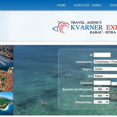
HOME
AUSFLÜGE - RABAC
SONS
Id
Unterkünfte
Region
Ort
Zeitraum
Anzahle der Personen
Haustiere
Klimaanlage